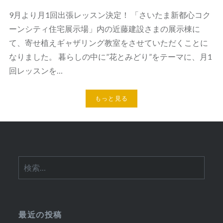
9月より月1回出張レッスン決定！ 「さいたま新都心コク
ーンシティ住宅展示場」内の近藤建設さまの展示棟に
て、寄せ植えギャザリング教室をさせていただくことに
なりました。 暮らしの中に”花とみどり”をテーマに、月1
回レッスンを…
もっと見る
検
索:
最近の投稿