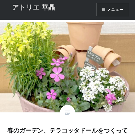
コ
アトリエ 華晶
タグ:
寄せ植え
メニュー
ン
テ
ン
ツ
へ
ス
キ
ッ
プ
春のガーデン、テラコッタドールをつくって