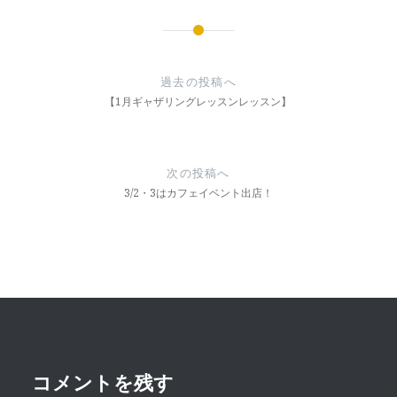
投
稿
過去の投稿へ
ナ
【1月ギャザリングレッスンレッスン】
ビ
ゲ
次の投稿へ
ー
3/2・3はカフェイベント出店！
シ
ョ
ン
コメントを残す