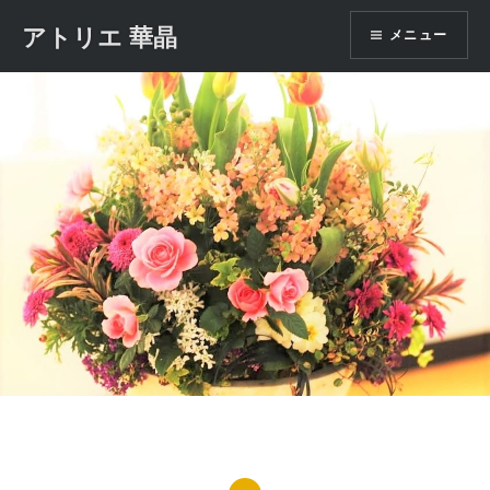
コ
アトリエ 華晶
メニュー
ン
テ
ン
ツ
へ
ス
キ
ッ
プ