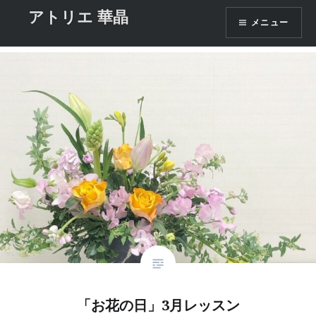
コ
アトリエ 華晶
月:
2024年2月
メニュー
ン
テ
ン
ツ
へ
ス
キ
ッ
プ
「お花の日」3月レッスン