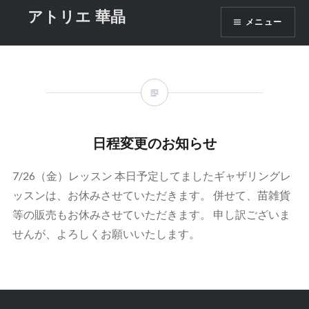
コ
アトリエ 華晶
月:
2019年7月
メニュー
ン
テ
ン
ツ
へ
ス
キ
日程変更のお知らせ
ッ
プ
7/26（金）レッスン 本日予定してましたギャザリングレ
ッスンは、お休みさせていただきます。 併せて、苗雑貨
等の販売もお休みさせていただきます。 申し訳ございま
せんが、よろしくお願いいたします。