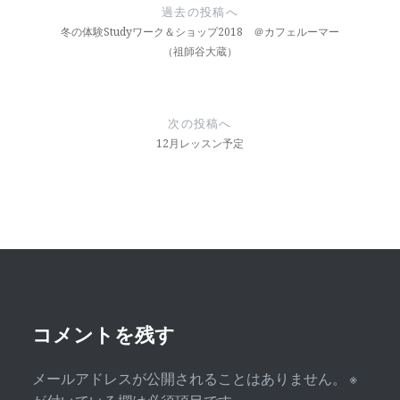
稿
過去の投稿へ
ナ
冬の体験Studyワーク＆ショップ2018 ＠カフェルーマー
（祖師谷大蔵）
ビ
ゲ
ー
次の投稿へ
12月レッスン予定
シ
ョ
ン
コメントを残す
メールアドレスが公開されることはありません。
※