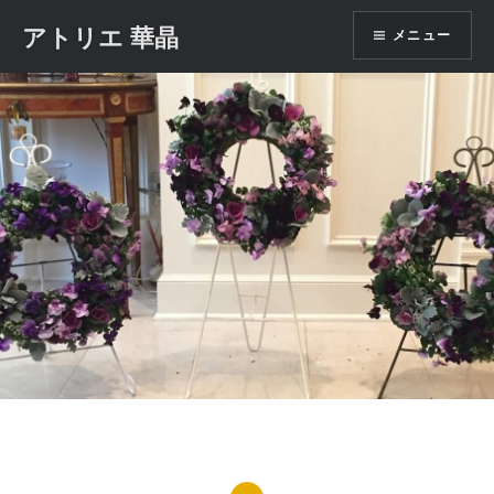
コ
アトリエ 華晶
メニュー
ン
テ
ン
ツ
へ
ス
キ
ッ
プ