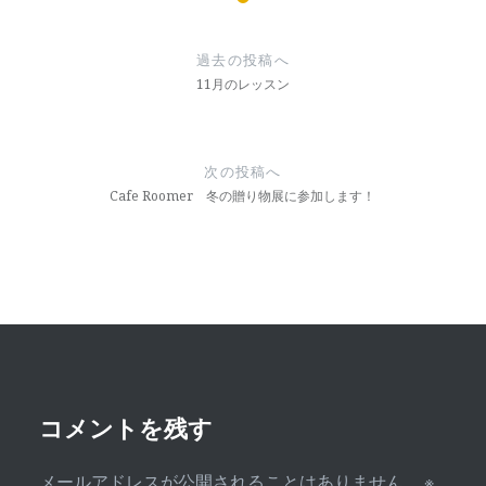
投
稿
過去の投稿へ
ナ
11月のレッスン
ビ
ゲ
次の投稿へ
ー
Cafe Roomer 冬の贈り物展に参加します！
シ
ョ
ン
コメントを残す
メールアドレスが公開されることはありません。
※