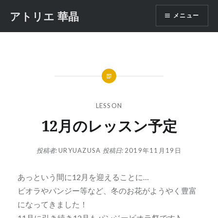
コ
アトリエ 華晶
メニュー
ン
テ
ン
ツ
へ
ス
キ
ッ
LESSON
プ
12月のレッスン予定
投稿者:
URYUAZUSA
投稿日:
2019年11月19日
あっという間に12月を迎えることに…
ビオラやパンジー等など、冬のお花がようやく豊富
になってきました！
11月に引き続き12月もパンジービオラ祭です♪