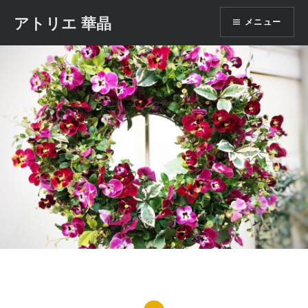
コ
アトリエ 華晶
メニュー
ン
テ
ン
ツ
へ
ス
キ
ッ
プ