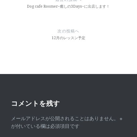
ナ
Dog cafe Roomer~癒しの3Days~に出店します！
ビ
ゲ
次の投稿へ
ー
12月のレッスン予定
シ
ョ
ン
コメントを残す
メールアドレスが公開されることはありません。
※
が付いている欄は必須項目です