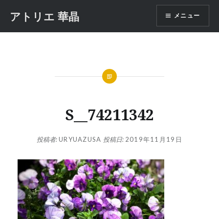
コ
アトリエ 華晶
メニュー
ン
テ
ン
ツ
へ
ス
キ
ッ
S__74211342
プ
投稿者:
URYUAZUSA
投稿日:
2019年11月19日