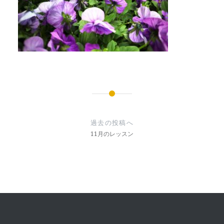
投
稿
過去の投稿へ
ナ
11月のレッスン
ビ
ゲ
ー
シ