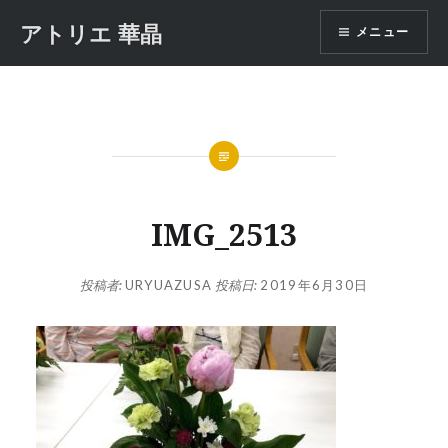
コ
アトリエ 華晶
メニュー
ン
テ
ン
ツ
へ
ス
キ
ッ
IMG_2513
プ
投稿者:
URYUAZUSA
投稿日:
2019年6月30日