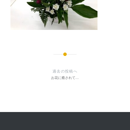
投
稿
過去の投稿へ
ナ
お花に癒されて…
ビ
ゲ
ー
シ