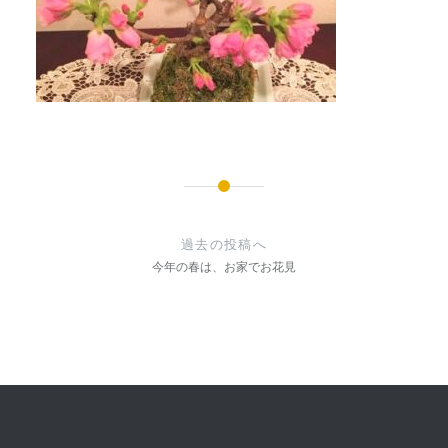
投
稿
過去の投稿へ
ナ
今年の春は、お家でお花見
ビ
ゲ
ー
シ
ョ