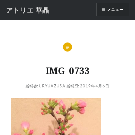
コ
アトリエ 華晶
メニュー
ン
テ
ン
ツ
へ
ス
キ
ッ
IMG_0733
プ
投稿者:
URYUAZUSA
投稿日:
2019年4月6日