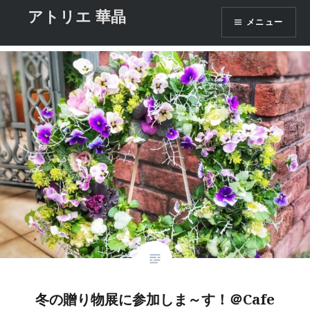
コ
アトリエ 華晶
タグ:
こけだま
メニュー
ン
テ
ン
ツ
へ
ス
キ
ッ
プ
冬の贈り物展に参加しま～す！＠Cafe