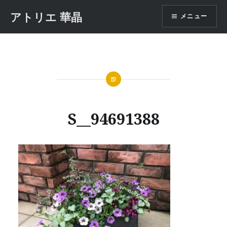
コ
アトリエ 華晶
メニュー
ン
テ
ン
ツ
へ
ス
キ
ッ
S__94691388
プ