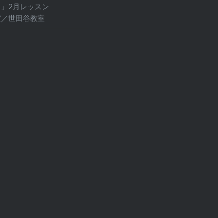
」2月レッスン
室／世田谷教室