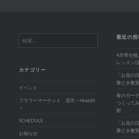
最近の投
検
索:
4月寄せ植
レッスン
カテゴリー
「お花の日
勝どき教
イベント
春のガー
フラワーマーケット 花市～Hnaichi
つくって
～
館
SCHEDULE
「お花の日
勝どき教
お知らせ