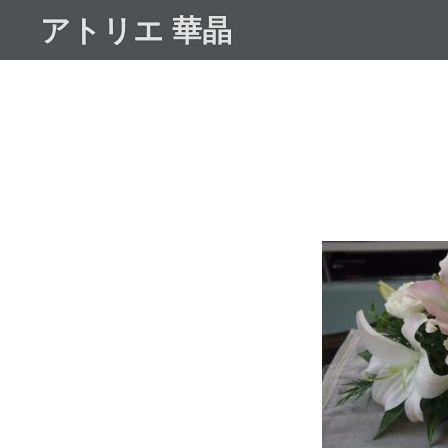
コ
アトリエ 華晶
ン
テ
ン
ツ
へ
ス
キ
ッ
プ