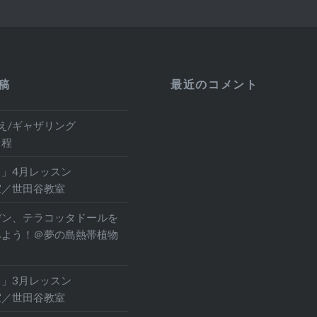
稿
最近のコメント
え/ギャザリング
日程
」4月レッスン
室／世田谷教室
デン、テラコッタドールを
みよう！＠夢の島熱帯植物
」3月レッスン
室／世田谷教室