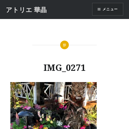
コ
アトリエ 華晶
メニュー
ン
テ
ン
ツ
へ
ス
キ
ッ
IMG_0271
プ