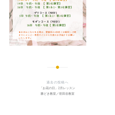
投
稿
過去の投稿へ
ナ
「お花の日」2月レッスン
勝どき教室／世田谷教室
ビ
ゲ