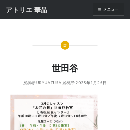
コ
アトリエ 華晶
メニュー
ン
テ
ン
ツ
へ
ス
キ
ッ
世田谷
プ
投稿者:
URYUAZUSA
投稿日:
2025年1月25日