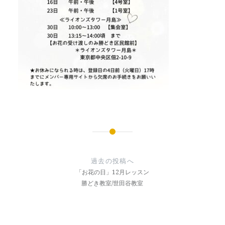
投
稿
過去の投稿へ
ナ
「お花の日」12月レッスン
勝どき教室/世田谷教室
ビ
ゲ