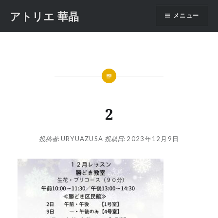
コ
アトリエ 華晶
メニュー
ン
テ
ン
ツ
へ
ス
キ
ッ
2
プ
投稿者:
URYUAZUSA
投稿日:
2023年12月9日