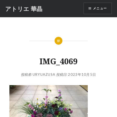
コ
アトリエ 華晶
メニュー
ン
テ
ン
ツ
へ
ス
キ
ッ
IMG_4069
プ
投稿者:
URYUAZUSA
投稿日:
2023年10月5日