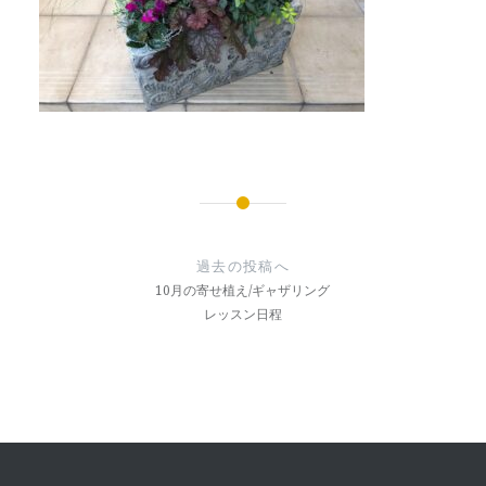
投
稿
過去の投稿へ
ナ
10月の寄せ植え/ギャザリング
レッスン日程
ビ
ゲ
ー
シ