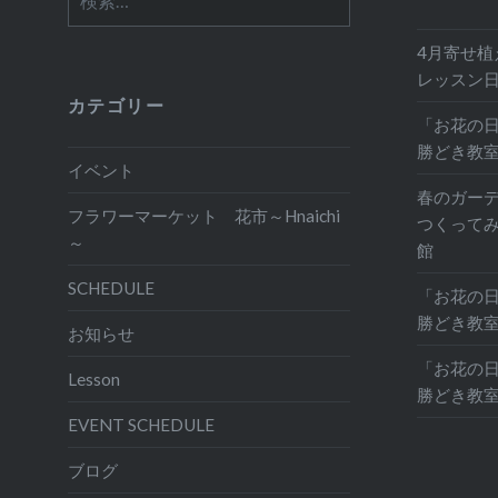
索:
4月寄せ植
レッスン
カテゴリー
「お花の日
勝どき教
イベント
春のガー
フラワーマーケット 花市～Hnaichi
つくって
～
館
SCHEDULE
「お花の日
勝どき教
お知らせ
「お花の日
Lesson
勝どき教
EVENT SCHEDULE
ブログ