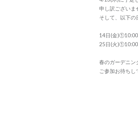
申し訳ございま
そして、以下の
14日(金)①10:0
25日(火)①10:0
春のガーデニン
ご参加お待ちし
投
稿
ナ
ビ