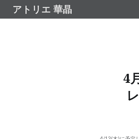
コ
アトリエ 華晶
ン
テ
ン
ツ
へ
ス
キ
ッ
4
プ
4/13(木)に