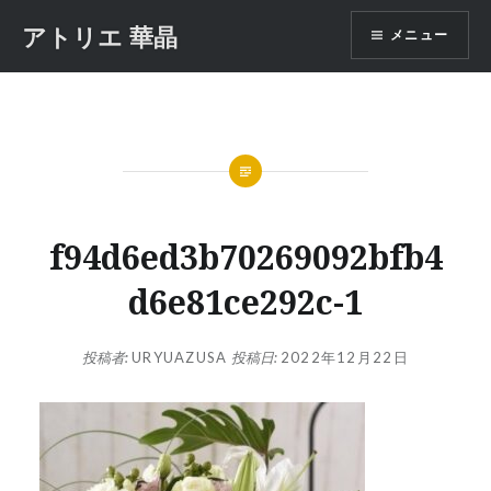
コ
アトリエ 華晶
メニュー
ン
テ
ン
ツ
へ
ス
キ
ッ
f94d6ed3b70269092bfb4
プ
d6e81ce292c-1
投稿者:
URYUAZUSA
投稿日:
2022年12月22日