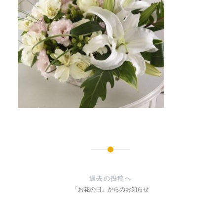
投
稿
過去の投稿へ
ナ
「お花の日」からのお知らせ
ビ