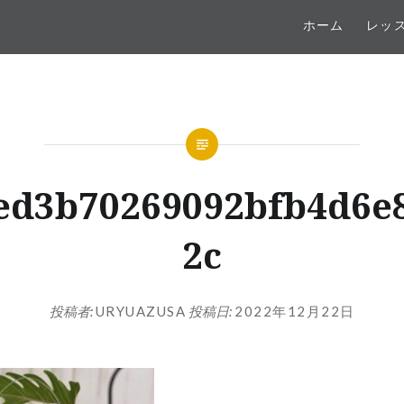
ホーム
レッ
ed3b70269092bfb4d6e
2c
投稿者:
URYUAZUSA
投稿日:
2022年12月22日