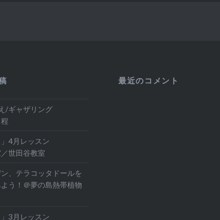
稿
最近のコメント
え/ギャザリング
日程
」4月レッスン
室／世田谷教室
デン、テラコッタドールを
みよう！＠夢の島熱帯植物
」3月レッスン