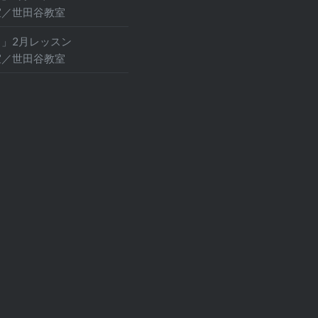
室／世田谷教室
」2月レッスン
室／世田谷教室