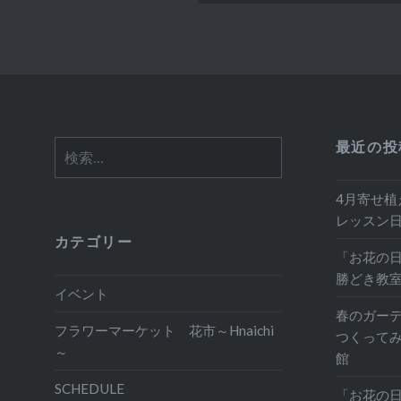
最近の投
検
索:
4月寄せ植
レッスン
カテゴリー
「お花の日
勝どき教
イベント
春のガー
フラワーマーケット 花市～Hnaichi
つくって
～
館
SCHEDULE
「お花の日