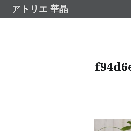
コ
アトリエ 華晶
ン
テ
ン
ツ
へ
ス
キ
f94d6
ッ
プ