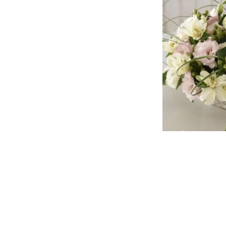
投
稿
ナ