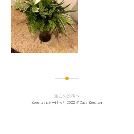
投
稿
過去の投稿へ
ナ
Roomre’sまーけっと 2022 ＠Cafe Roomer
ビ
ゲ