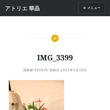
コ
アトリエ 華晶
メニュー
ン
テ
ン
ツ
へ
ス
キ
ッ
IMG_3399
プ
投稿者:
AZUAZU
投稿日:
2022年5月19日