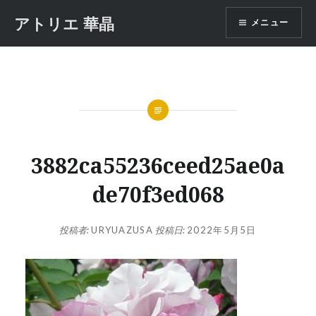
コ
アトリエ 華晶
メニュー
ン
テ
ン
ツ
へ
ス
キ
ッ
3882ca55236ceed25ae0a
プ
de70f3ed068
投稿者:
URYUAZUSA
投稿日:
2022年5月5日