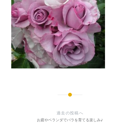
投
稿
過去の投稿へ
ナ
お庭やベランダでバラを育てる楽しみ♪
ビ