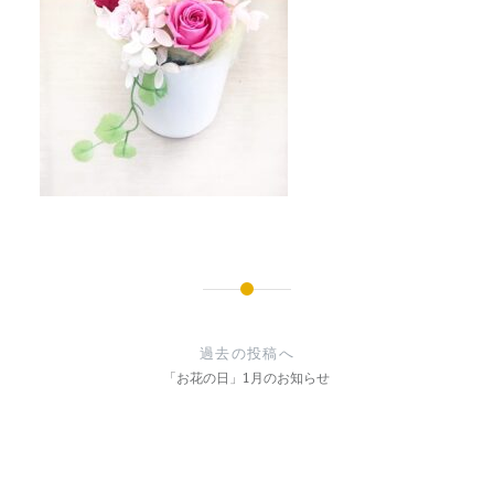
投
稿
過去の投稿へ
ナ
「お花の日」1月のお知らせ
ビ
ゲ