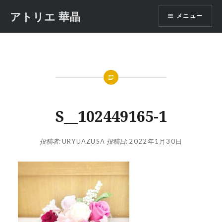
コ
アトリエ 華晶
メニュー
ン
テ
ン
ツ
へ
ス
キ
ッ
S__102449165-1
プ
投稿者:
URYUAZUSA
投稿日:
2022年1月30日