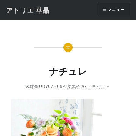
コ
アトリエ 華晶
メニュー
ン
テ
ン
ツ
へ
ス
キ
ッ
ナチュレ
プ
投稿者:
URYUAZUSA
投稿日:
2021年7月2日