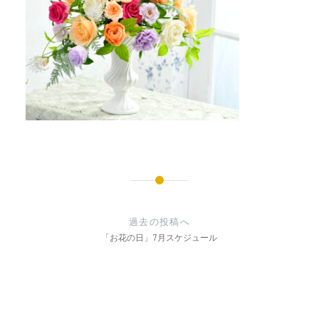
投
稿
過去の投稿へ
ナ
「お花の日」7月スケジュール
ビ
ゲ
ー