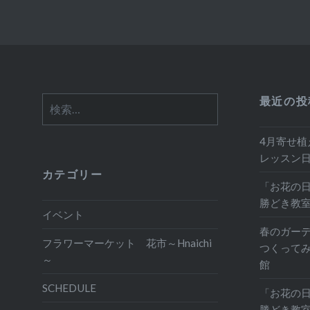
最近の投
検
索:
4月寄せ植
レッスン
カテゴリー
「お花の日
勝どき教
イベント
春のガー
フラワーマーケット 花市～Hnaichi
つくって
～
館
SCHEDULE
「お花の日
勝どき教