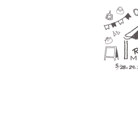
投
稿
ナ