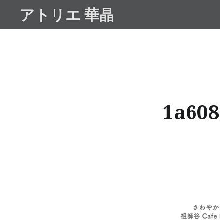
コ
アトリエ 華晶
ン
テ
ン
ツ
へ
ス
キ
1a608
ッ
プ