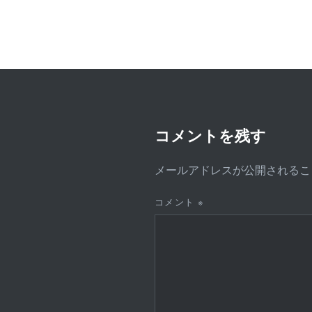
ビ
ゲ
ー
シ
ョ
ン
コメントを残す
メールアドレスが公開されるこ
コメント
※