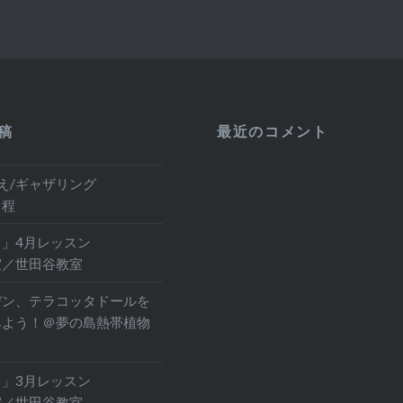
稿
最近のコメント
え/ギャザリング
日程
」4月レッスン
室／世田谷教室
デン、テラコッタドールを
みよう！＠夢の島熱帯植物
」3月レッスン
室／世田谷教室