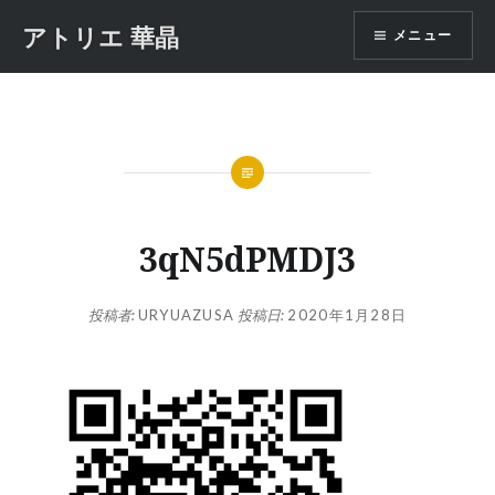
コ
アトリエ 華晶
メニュー
ン
テ
ン
ツ
へ
ス
キ
ッ
3qN5dPMDJ3
プ
投稿者:
URYUAZUSA
投稿日:
2020年1月28日