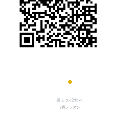
投
稿
過去の投稿へ
ナ
2月レッスン
ビ
ゲ