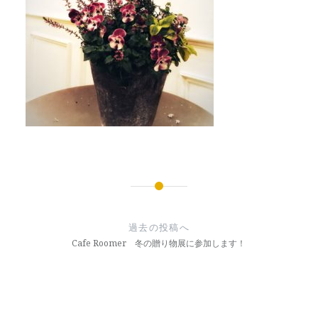
投
稿
過去の投稿へ
ナ
Cafe Roomer 冬の贈り物展に参加します！
ビ
ゲ