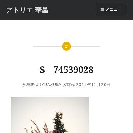
コ
アトリエ 華晶
メニュー
ン
テ
ン
ツ
へ
ス
キ
ッ
S__74539028
プ
投稿者:
URYUAZUSA
投稿日:
2019年11月28日