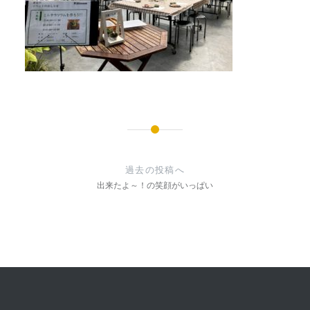
投
稿
過去の投稿へ
ナ
出来たよ～！の笑顔がいっぱい
ビ
ゲ
ー
シ