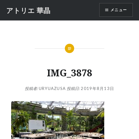
コ
アトリエ 華晶
メニュー
ン
テ
ン
ツ
へ
ス
キ
ッ
IMG_3878
プ
投稿者:
URYUAZUSA
投稿日:
2019年8月13日