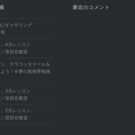
稿
最近のコメント
え/ギャザリング
日程
」4月レッスン
室／世田谷教室
デン、テラコッタドールを
みよう！＠夢の島熱帯植物
」3月レッスン
室／世田谷教室
」2月レッスン
室／世田谷教室