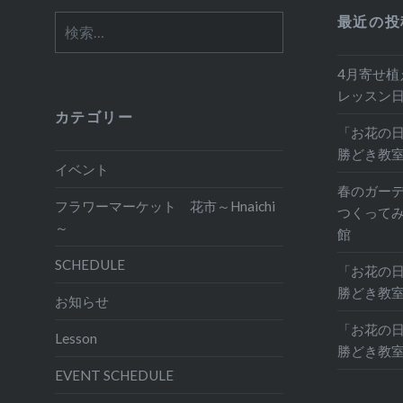
最近の投
検
索:
4月寄せ植
レッスン
カテゴリー
「お花の日
勝どき教
イベント
春のガー
フラワーマーケット 花市～Hnaichi
つくって
～
館
SCHEDULE
「お花の日
勝どき教
お知らせ
「お花の日
Lesson
勝どき教
EVENT SCHEDULE