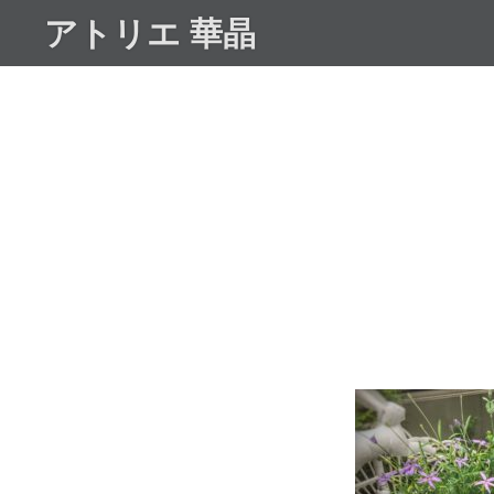
コ
アトリエ 華晶
ン
テ
ン
ツ
へ
ス
キ
ッ
プ