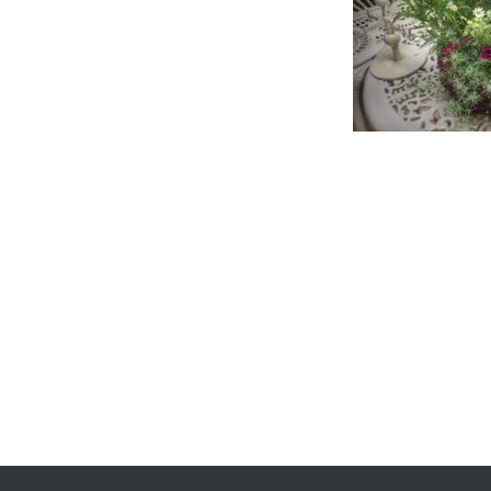
投
稿
ナ
ビ
ゲ
ー
シ