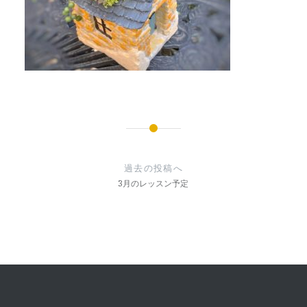
投
稿
過去の投稿へ
ナ
3月のレッスン予定
ビ
ゲ
ー
シ