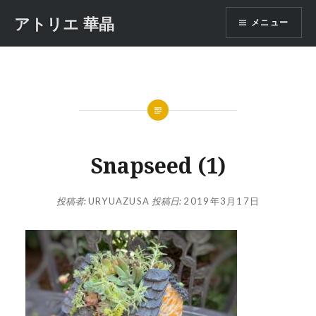
コ
アトリエ 華晶
メニュー
ン
テ
ン
ツ
へ
ス
キ
ッ
Snapseed (1)
プ
投稿者:
URYUAZUSA
投稿日:
2019年3月17日