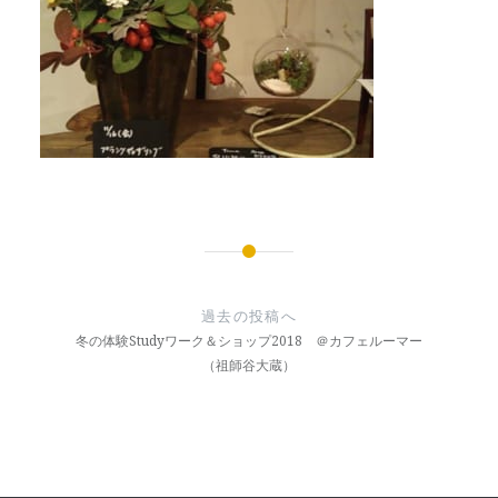
投
稿
過去の投稿へ
ナ
冬の体験Studyワーク＆ショップ2018 ＠カフェルーマー
（祖師谷大蔵）
ビ
ゲ
ー