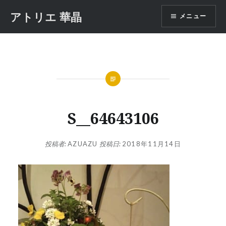
コ
アトリエ 華晶
メニュー
ン
テ
ン
ツ
へ
ス
キ
ッ
S__64643106
プ
投稿者:
AZUAZU
投稿日:
2018年11月14日