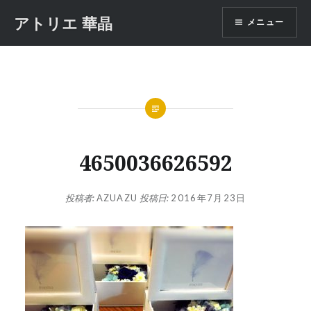
コ
アトリエ 華晶
メニュー
ン
テ
ン
ツ
へ
ス
キ
ッ
4650036626592
プ
投稿者:
AZUAZU
投稿日:
2016年7月23日