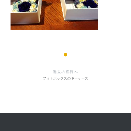
投
稿
過去の投稿へ
ナ
フォトボックスのキーケース
ビ
ゲ
ー
シ