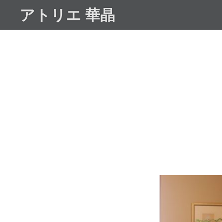
コ
アトリエ 華晶
ン
テ
ン
ツ
へ
ス
キ
ッ
プ