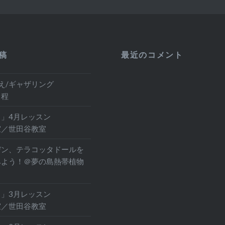
稿
最近のコメント
え/ギャザリング
日程
」4月レッスン
室／世田谷教室
デン、テラコッタドールを
みよう！＠夢の島熱帯植物
」3月レッスン
室／世田谷教室