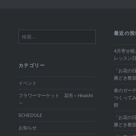
最近の投
検
索:
4月寄せ植
レッスン
カテゴリー
「お花の日
勝どき教
イベント
春のガー
フラワーマーケット 花市～Hnaichi
つくって
～
館
SCHEDULE
「お花の日
勝どき教
お知らせ