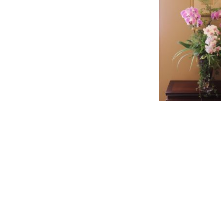
投
稿
ナ
ビ