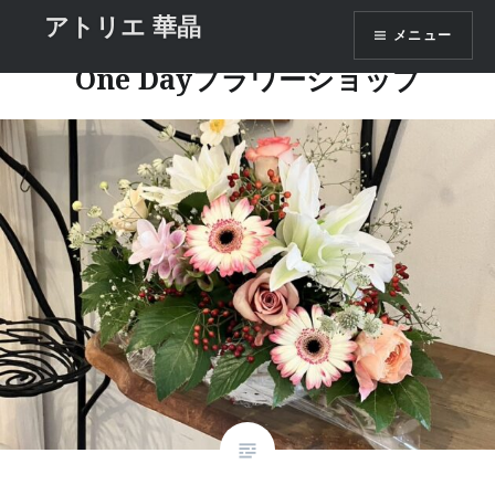
コ
アトリエ 華晶
タグ:
花とみどりのワークショップ
メニュー
ン
テ
One Dayフラワーショップ
ン
ツ
へ
ス
キ
ッ
プ