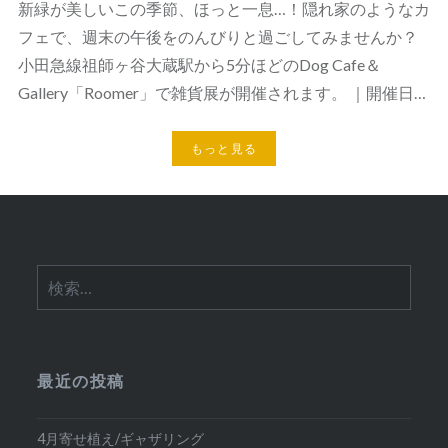
新緑が美しいこの季節、ほっと一息…！隠れ家のようなカ
フェで、週末の午後をのんびりと過ごしてみませんか？
小田急線祖師ヶ谷大蔵駅から5分ほどのDog Cafe＆
Gallery「Roomer」で雑貨展が開催されます。 ｜開催日…
もっと見る
検
索:
最近の投稿
4月寄せ植え/ギャザリング