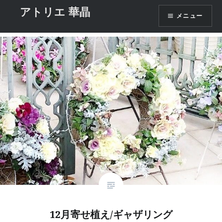
コ
アトリエ 華晶
タグ:
世田谷寄せ植え教室
メニュー
ン
テ
ン
ツ
へ
ス
キ
ッ
プ
12月寄せ植え/ギャザリング