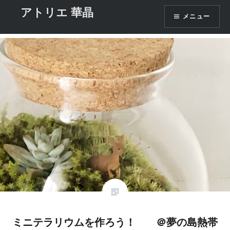
コ
アトリエ 華晶
タグ:
コケテラリウム
メニュー
ン
テ
ン
ツ
へ
ス
キ
ッ
プ
ミニテラリウムを作ろう！ ＠夢の島熱帯