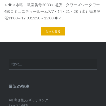
＞◆＜水曜：教室番号2033＞場所：タワーズシータワー
4階コミュニティールーム7/7・14・21・28（水）毎週開
催11:00～12:3013:30～15:00 ◆＜…
もっと見る
検
索:
最近の投稿
4月寄せ植え/ギャザリング
レッスン日程