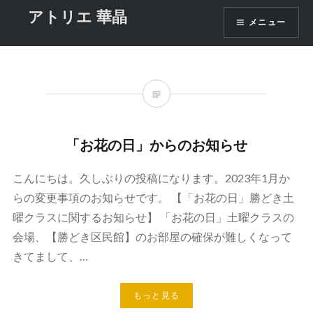
コ
アトリエ 華晶
タグ:
お花教室
メニュー
ン
テ
ン
ツ
へ
ス
キ
「お花の日」からのお知らせ
ッ
プ
こんにちは。久しぶりの投稿になります。2023年1月か
らの変更事項のお知らせです。 【「お花の日」勝どき土
曜クラスに関するお知らせ】 「お花の日」土曜クラスの
会場、【勝どき区民館】のお部屋の確保が難しくなって
きてまして、…
もっと見る