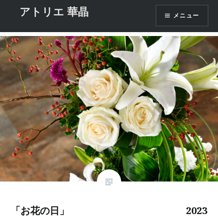
コ
アトリエ 華晶
タグ:
「お花の日」
メニュー
ン
テ
ン
ツ
へ
ス
キ
ッ
プ
「お花の日」 2023